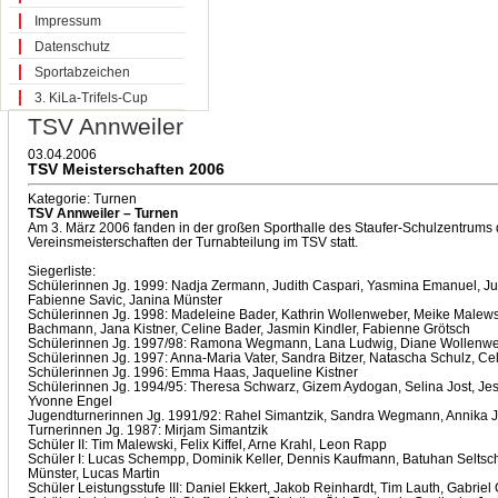
Impressum
Datenschutz
Sportabzeichen
3. KiLa-Trifels-Cup
TSV Annweiler
03.04.2006
TSV Meisterschaften 2006
Kategorie: Turnen
TSV Annweiler – Turnen
Am 3. März 2006 fanden in der großen Sporthalle des Staufer-Schulzentrums 
Vereinsmeisterschaften der Turnabteilung im TSV statt.
Siegerliste:
Schülerinnen Jg. 1999: Nadja Zermann, Judith Caspari, Yasmina Emanuel, Jul
Fabienne Savic, Janina Münster
Schülerinnen Jg. 1998: Madeleine Bader, Kathrin Wollenweber, Meike Malews
Bachmann, Jana Kistner, Celine Bader, Jasmin Kindler, Fabienne Grötsch
Schülerinnen Jg. 1997/98: Ramona Wegmann, Lana Ludwig, Diane Wollenw
Schülerinnen Jg. 1997: Anna-Maria Vater, Sandra Bitzer, Natascha Schulz, Ce
Schülerinnen Jg. 1996: Emma Haas, Jaqueline Kistner
Schülerinnen Jg. 1994/95: Theresa Schwarz, Gizem Aydogan, Selina Jost, Jess
Yvonne Engel
Jugendturnerinnen Jg. 1991/92: Rahel Simantzik, Sandra Wegmann, Annika J
Turnerinnen Jg. 1987: Mirjam Simantzik
Schüler II: Tim Malewski, Felix Kiffel, Arne Krahl, Leon Rapp
Schüler I: Lucas Schempp, Dominik Keller, Dennis Kaufmann, Batuhan Seltsch
Münster, Lucas Martin
Schüler Leistungsstufe III: Daniel Ekkert, Jakob Reinhardt, Tim Lauth, Gabriel 