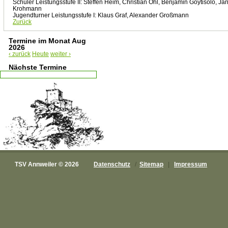
Schüler Leistungsstufe II: Steffen Heim, Christian Öhl, Benjamin Goytisolo, Ja
Krohmann
Jugendturner Leistungsstufe I: Klaus Graf, Alexander Großmann
Zurück
Termine im Monat Aug
2026
‹ zurück
Heute
weiter ›
Nächste Termine
TSV Annweiler © 2026
Datenschutz
/
Sitemap
|
Impressum