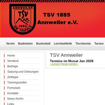
Verein
Badminton
Basketball
Leichtathletik
Tischtennis
Turnen
TSV Annweiler
Home
Termine im Monat Jan 2026
Vorstand
‹ zurück
Heute
weiter ›
Beiträge
Satzung und Ordnungen
Zeltlager
Trainingszeiten
Formulare
Kontakte
News-Archiv
Links