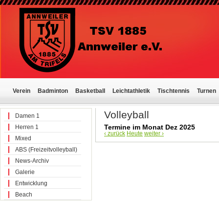
Verein
Badminton
Basketball
Leichtathletik
Tischtennis
Turnen
Volleyball
Damen 1
Termine im Monat Dez 2025
Herren 1
‹ zurück
Heute
weiter ›
Mixed
ABS (Freizeitvolleyball)
News-Archiv
Galerie
Entwicklung
Beach