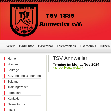
Verein
Badminton
Basketball
Leichtathletik
Tischtennis
Turnen
TSV Annweiler
Home
Termine im Monat Nov 2024
Vorstand
‹ zurück
Heute
weiter ›
Beiträge
Satzung und Ordnungen
Zeltlager
Trainingszeiten
Formulare
Kontakte
News-Archiv
Links